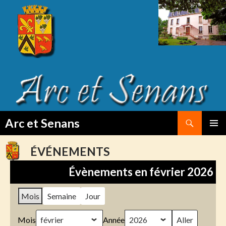
Search
Arc et Senans
SKIP
PRIMAR
TO
MENU
ÉVÉNEMENTS
CONTENT
Évènements en février 2026
Mois
Semaine
Jour
Mois
Année