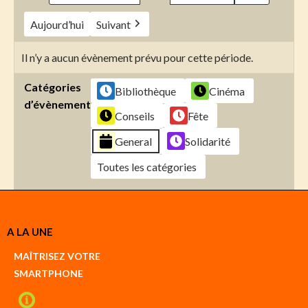
Aujourd’hui
Suivant
Il n’y a aucun évènement prévu pour cette période.
Catégories
Bibliothèque
Cinéma
d’évènement
Conseils
Fête
General
Solidarité
Toutes les catégories
Créer
A LA UNE
un
Google
MAÎTRISEZ VOTRE
compte
SMARTPHONE
Créer
un
iCal