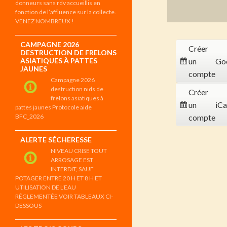
donneurs sans rdv accueillis en
fonction de l’affluence sur la collecte.
VENEZ NOMBREUX !
CAMPAGNE 2026
Créer
DESTRUCTION DE FRELONS
ASIATIQUES À PATTES
un
Go
JAUNES
compte
Campagne 2026
destruction nids de
Créer
frelons asiatiques à
un
iCa
pattes jaunes Protocole aide
BFC_2026
compte
ALERTE SÉCHERESSE
NIVEAU CRISE TOUT
ARROSAGE EST
INTERDIT, SAUF
POTAGER ENTRE 20 H ET 8 H ET
UTILISATION DE L’EAU
RÉGLEMENTÉE VOIR TABLEAUX CI-
DESSOUS