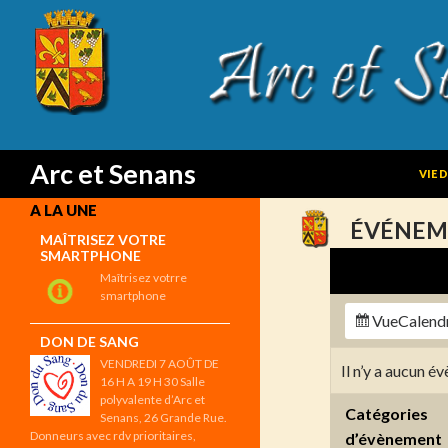
SKIP
Search
Arc et Senans
VIE 
A LA UNE
ÉVÉNEM
MAÎTRISEZ VOTRE
SMARTPHONE
Maîtrisez votrre
smartphone
Vue
Calend
DON DE SANG
VENDREDI 7 AOÛT DE
Il n’y a aucun 
16 H A 19 H 30 Salle
polyvalente d’Arc et
Catégories
Senans, 26 Grande Rue.
Donneurs avec rdv prioritaires,
d’évènement