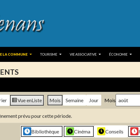
 TO CONTENT
DE LA COMMUNE
TOURISME
VIE ASSOCIATIVE
ÉCONOMIE
ENTS
rier
Vue en
Liste
Mois
Semaine
Jour
Mois
évènement prévu pour cette période.
Bibliothèque
Cinéma
Conseils