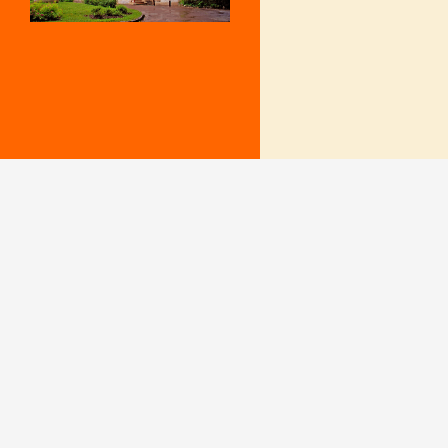
Mentions Légales
Le secrétariat e
– Du lundi au v
Politique de confidentialité
9 h – 12 h et 15
fermé le mercr