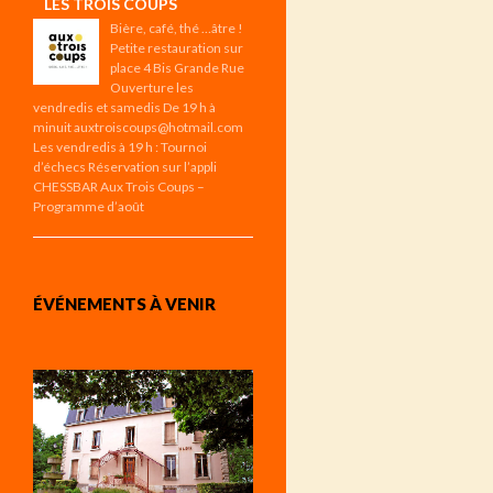
LES TROIS COUPS
Bière, café, thé …âtre !
Petite restauration sur
place 4 Bis Grande Rue
Ouverture les
vendredis et samedis De 19 h à
minuit auxtroiscoups@hotmail.com
Les vendredis à 19 h : Tournoi
d’échecs Réservation sur l’appli
CHESSBAR Aux Trois Coups –
Programme d’août
ÉVÉNEMENTS À VENIR