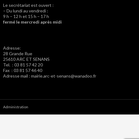
Le secrétariat est ouvert :
– Du lundi au vendredi :
9 h – 12 h et 15 h – 17 h
fermé le mercredi après midi
Adresse:
28 Grande Rue
25610 ARC ET SENANS
Tel. : 03 81 57 42 20
Fax : 03 81 57 46 40
Adresse mail : mairie.arc-et-senans@wanadoo.fr
Administration