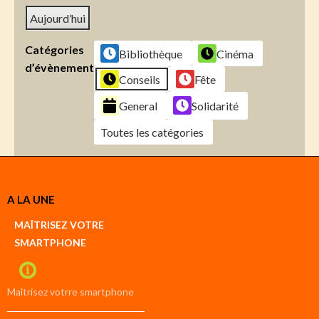
Aujourd’hui
Catégories
Bibliothèque
Cinéma
d’évènement
Conseils
Fête
General
Solidarité
Toutes les catégories
Créer
A LA UNE
un
Google
MAÎTRISEZ VOTRE
compte
SMARTPHONE
Créer
un
iCal
compte
Maîtrisez votrre smartphone