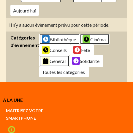
Aujourd’hui
Il n’y a aucun évènement prévu pour cette période.
Catégories
Bibliothèque
Cinéma
d’évènement
Conseils
Fête
General
Solidarité
Toutes les catégories
Créer
A LA UNE
un
Google
MAÎTRISEZ VOTRE
compte
SMARTPHONE
Créer
un
iCal