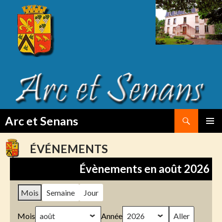
Search
Arc et Senans
SKIP
PRIMAR
TO
MENU
ÉVÉNEMENTS
CONTENT
Évènements en août 2026
Mois
Semaine
Jour
Mois
Année